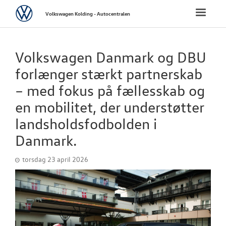
Volkswagen
Toggle
Volkswagen Kolding - Autocentralen
naviga
FORSIDE
Volkswagen Danmark og DBU
NYE PERSONBI
forlænger stærkt partnerskab
– med fokus på fællesskab og
NYE VAREBILER
en mobilitet, der understøtter
landsholdsfodbolden i
BRUGTE BILER
Danmark.
VÆRKSTED
torsdag 23 april 2026
SKADECENTER
NYHEDER