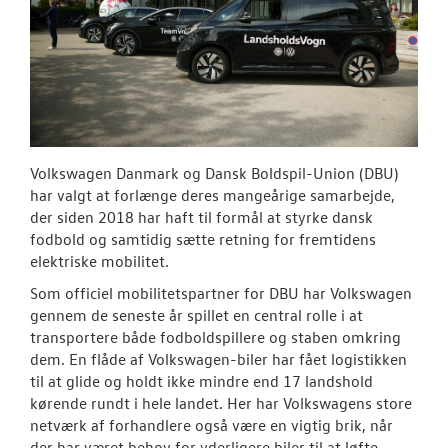
Design up!
Tilmeld dig V
Danmarks nyh
Aktuelt
TILBEHØR
Volkswagen Danmark og Dansk Boldspil-Union (DBU)
har valgt at forlænge deres mangeårige samarbejde,
OM OS
der siden 2018 har haft til formål at styrke dansk
fodbold og samtidig sætte retning for fremtidens
elektriske mobilitet.
KONTAKT
Som officiel mobilitetspartner for DBU har Volkswagen
gennem de seneste år spillet en central rolle i at
RESERVEDELE
transportere både fodboldspillere og staben omkring
dem. En flåde af Volkswagen-biler har fået logistikken
til at glide og holdt ikke mindre end 17 landshold
kørende rundt i hele landet. Her har Volkswagens store
netværk af forhandlere også være en vigtig brik, når
der har været behov for yderligere biler til at løfte