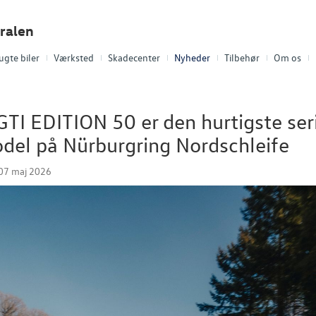
ralen
ugte biler
Værksted
Skadecenter
Nyheder
Tilbehør
Om os
GTI EDITION 50 er den hurtigste se
del på Nürburgring Nordschleife
 07 maj 2026