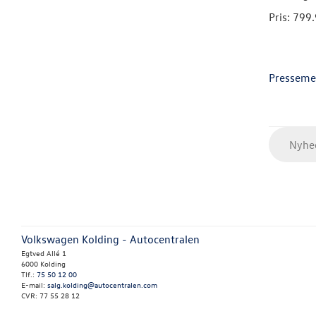
Pris: 799.
Presseme
Nyhed
Volkswagen Kolding - Autocentralen
Egtved Allé 1
6000 Kolding
Tlf.:
75 50 12 00
E-mail:
salg.kolding@autocentralen.com
CVR: 77 55 28 12