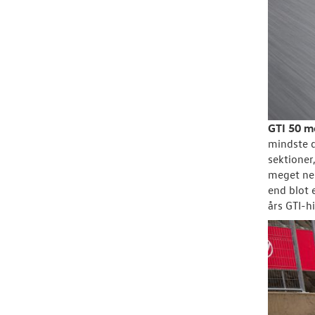
GTI 50 m
mindste d
sektioner
meget neu
end blot 
års GTI-hi