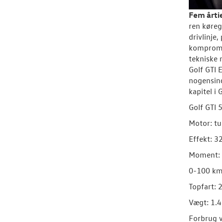
Fem årtie
ren køreg
drivlinje
kompromis
tekniske 
Golf GTI 
nogensind
kapitel i
Golf GTI 
Motor: tu
Effekt: 3
Moment:
0-100 km/
Topfart: 
Vægt: 1.
Forbrug v