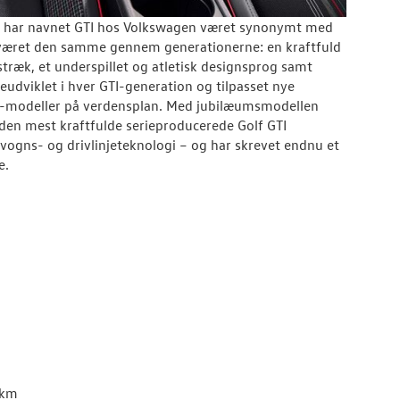
 har navnet GTI hos Volkswagen været synonymt med
ar været den samme gennem generationerne: en kraftfuld
træk, et underspillet og atletisk designsprog samt
udviklet i hver GTI-generation og tilpasset nye
GTI-modeller på verdensplan. Med jubilæumsmodellen
den mest kraftfulde serieproducerede Golf GTI
ogns- og drivlinjeteknologi – og har skrevet endnu et
e.
/km