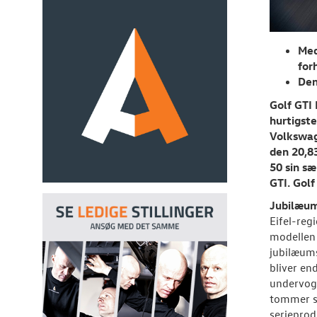
Med
for
Den
Golf GTI
hurtigst
Volkswag
den 20,8
50 sin s
GTI. Gol
Jubilæu
Eifel-reg
modellen 
jubilæum
bliver en
undervog
tommer s
seriepro