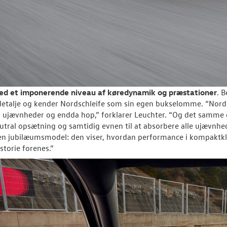
ed et imponerende niveau af køredynamik og præstationer
. 
etalje og kender Nordschleife som sin egen bukselomme. “Nordsc
, ujævnheder og endda hop,” forklarer Leuchter. “Og det samm
tral opsætning og samtidig evnen til at absorbere alle ujævnhe
en jubilæumsmodel: den viser, hvordan performance i kompaktklas
storie forenes.”