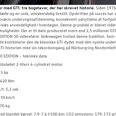
r med GTI: tre bogstaver, der har skrevet historie.
Siden 1976
læde og en unik, umiskendelig livsstil. Opskriften på succes h
, præcis undervognsafstemning, konsekvent udnyttelse af forhjuls
løs anvendelighed i hverdagen. Denne grundidé er blevet videre
muligheder. Der er til dato produceret mere end 2,5 millioner 
EDITION 50 viderefører Volkswagen trofast denne tradition. Som 
e kombinerer den de klassiske GTI-dyder med den nyeste underv
 GTI-historien med sin rekordomgang på Nürburgring Nordschleif
50 EDITION – tekniske data
rboladet 2-liters 4-cylindret motor
25 hk
 420 Nm
t: 5,3 sek.
270 km/t
470 kg
ed blandet kørsel: 7.9-7.6 l/100 km; CO2 emissions: 179-173 g