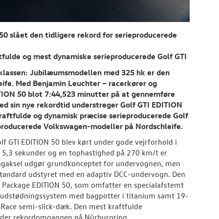
0 slået den tidligere rekord for serieproducerede
tfulde og mest dynamiske serieproducerede Golf GTI
tklassen: Jubilæumsmodellen med 325 hk er den
leife. Med Benjamin Leuchter – racerkører og
ITION 50 blot 7:44,523 minutter på at gennemføre
d sin nye rekordtid understreger Golf GTI EDITION
raftfulde og dynamisk præcise serieproducerede Golf
rieproducerede Volkswagen-modeller på Nordschleife.
 GTI EDITION 50 blev kørt under gode vejrforhold i
på 5,3 sekunder og en tophastighed på 270 km/t er
bagaksel udgør grundkonceptet for undervognen, men
standard udstyret med en adaptiv DCC-undervogn. Den
e Package EDITION 50, som omfatter en specialafstemt
-udstødningssystem med bagpotter i titanium samt 19-
ace semi-slick-dæk. Den mest kraftfulde
nder rekordomgangen på Nürburgring.