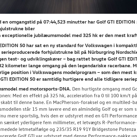
 en omgangstid på 07:44,523 minutter har Golf GTI EDITION 5
hjulstrukne biler
 exceptionelle jubilæumsmodel med 325 hk er den mest kraf
 EDITION 50 har sat en ny standard for Volkswagen i kompak
e serieproducerede forhjulstrukne bil på Nürburgring Nordsch
en test- og udviklingskører – bag rattet brugte Golf GTI ED
32 kilometer lange omgang på den legendariske racerbane. Me
ærlige position i Volkswagens modelprogram – som den mest k
f GTI EDITION 50 er samtidig hurtigere end alle tidligere se
msmodel med motorsports-DNA.
Den hurtigste omgang med Golf
ionen: Med en effekt på 325 hk, acceleration fra 0 til 100 km/t 
skabt til denne bane. En MacPherson-foraksel og en multiled-
smodellen står 15 mm lavere end en almindelig Golf og er som 
dnu mere sportslig, hvis den er udstyret med en GTI Performanc
n sænket yderligere fem millimeter, et letvægts R-Performance
medede letmetalfælge og 235/35 R19 91Y Bridgestone Potenza R
ducerede Golf GTI var udstyret med denne Performance-pakke u