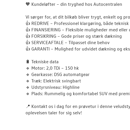
🧡 Kundeløfter – din tryghed hos Autocentralen
Vi sørger for, at dit bilkøb bliver trygt, enkelt og pr
👍 REDRIVE – Professionel klargøring, både teknisk
👍 FINANSIERING – Fleksible muligheder med eller 
👍 FORSIKRING – Gode priser og stærk dækning
👍 SERVICEAFTALE – Tilpasset dine behov
👍 GARANTI – Mulighed for udvidet dækning og eks
🔋 Tekniske data
🔹 Motor: 2,0 TDi – 150 hk
🔹 Gearkasse: DSG automatgear
🔹 Træk: Elektrisk svingbart
🔹 Udstyrsniveau: Highline
🔹 Plads: Rummelig og komfortabel SUV med prem
📍 Kontakt os i dag for en prøvetur i denne veluds
oplevelsen taler for sig selv!