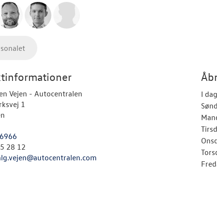
rsonalet
tinformationer
Åbn
n Vejen - Autocentralen
I da
ksvej 1
Søn
en
Man
Tirs
6966
Ons
55 28 12
Tors
alg.vejen@autocentralen.com
Fred