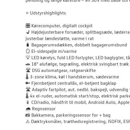
⭐ Udstyrshighlights
🎛️ Kørecomputer, digitalt cockpit
💺 Højdejusterbare forsæder, splitbagsæde, læderrat
justerbar lændestøtte, varme i rat
🧳 Bagagerumsdækken, dobbelt bagagerumsbund
🪞 El-sidespejle m/varme
💡 LED kørelys, fuld LED forlygter, LED baglygter, tå
🚗 18" alufælge, tagræling, elektrisk svingbart træk
🛣️ DSG automatgear, ratgearskifte
🌡️ 3-zone klima, køl i handskerum, sædevarme
🔑 Fjernbetjent centrallås, el-betjent bagklap
🛣️ Adaptiv fartpilot, aut. nedbl. bakspejl, udvend
🌡️ 4x el-ruder, automatisk start/stop, elektrisk pa
📱 CD/radio, håndfrit til mobil, Android Auto, Apple
🌧️ Regnsensor
📸 Bakkamera, parkeringssensor for + bag
⚠️ Dæktryksmåler, træthedsregistrering, ISOFIX, ESP