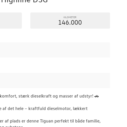
KILOMETER
146.000
komfort, stærk dieselkraft og masser af udstyr! 🚗
e af det hele – kraftfuld dieselmotor, lækkert
af plads er denne Tiguan perfekt til både familie,
og substans.