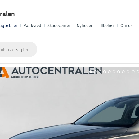
ralen
ugte biler
Værksted
Skadecenter
Nyheder
Tilbehør
Om os
bilsoversigten
1
2
3
4
5
6
7
8
9
10
1