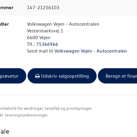
nummer
147-21256103
dler
Volkswagen Vejen - Autocentralen
Vestermarksvej 1
6600 Vejen
Tlf.:
75366966
Send mail til
Volkswagen Vejen - Autocentralen
 prøvetur
Udskriv salgsopstilling
Beregn et fina
orbehold for ændringer, tastefejl og prisstigninger.
nkl. leveringsomkostninger.
ale