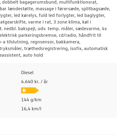
, dobbelt bagagerumsbund, multifunktionsrat,
erbar lændestøtte, massage i førersæde, splitbagsæde,
gter, led kørelys, fuld led forlygter, led baglygter,
atgearskifte, varme i rat, 3 zone klima, køl i
ut. nedbl. bakspejl, udv. temp. måler, sædevarme, 4x
elektrisk parkeringsbremse, cd/radio, håndfrit til
b-a tilslutning, regnsensor, bakkamera,
tryksmåler, træthedsregistrering, isofix, automatisk
neassistent, auto hold
Diesel
4.640 kr. / år
144 g/km
16,4 km/l