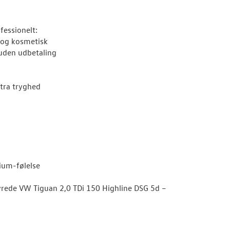
ofessionelt:
 og kosmetisk
uden udbetaling
tra tryghed
ium-følelse
tyrede VW Tiguan 2,0 TDi 150 Highline DSG 5d –