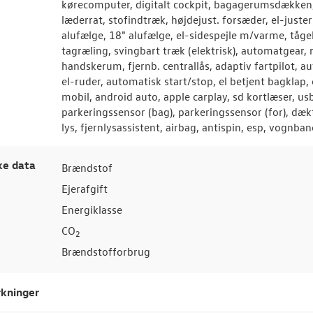
kørecomputer, digitalt cockpit, bagagerumsdækken
læderrat, stofindtræk, højdejust. forsæder, el-just
alufælge, 18" alufælge, el-sidespejle m/varme, tågely
tagræling, svingbart træk (elektrisk), automatgear, r
handskerum, fjernb. centrallås, adaptiv fartpilot, a
el-ruder, automatisk start/stop, el betjent bagklap, 
mobil, android auto, apple carplay, sd kortlæser, us
parkeringssensor (bag), parkeringssensor (for), dæk
lys, fjernlysassistent, airbag, antispin, esp, vognba
ke data
Brændstof
Ejerafgift
Energiklasse
CO
2
Brændstofforbrug
kninger