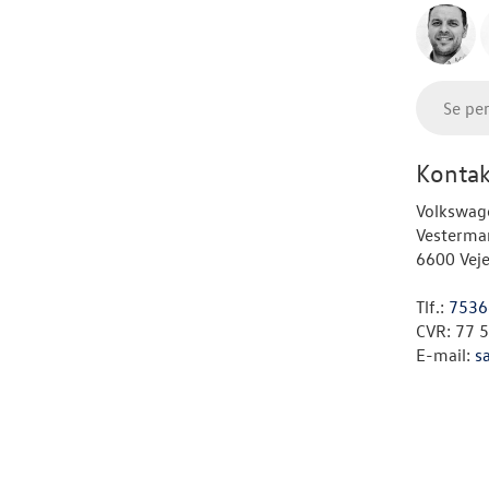
Se pe
Kontak
Volkswage
Vestermar
6600 Vej
Tlf.:
7536
CVR: 77 
E-mail:
s