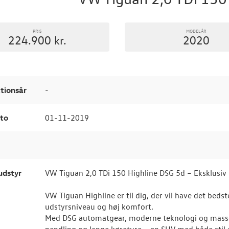
PRIS
MODELÅR
224.900 kr.
2020
tionsår
-
to
01-11-2019
udstyr
VW Tiguan 2,0 TDi 150 Highline DSG 5d – Eksklusiv 
VW Tiguan Highline er til dig, der vil have det bedst
udstyrsniveau og høj komfort.
Med DSG automatgear, moderne teknologi og masser 
pendling og lange køreture – en SUV med både stil 