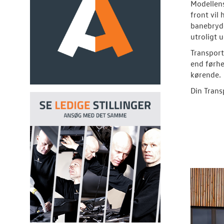
Modellen
front vil
banebryde
utroligt 
Transport
end førhe
kørende.
Din Transp