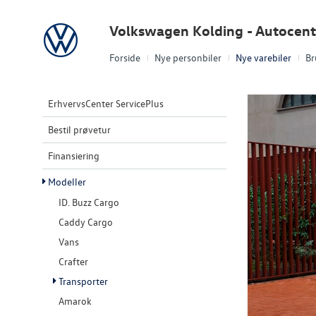
Volkswagen
Volkswagen Kolding - Autocent
Forside
Nye personbiler
Nye varebiler
Br
ErhvervsCenter ServicePlus
Bestil prøvetur
Finansiering
Modeller
ID. Buzz Cargo
Caddy Cargo
Vans
Crafter
Transporter
Amarok