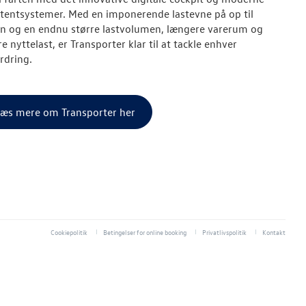
stentsystemer. Med en imponerende lastevne på op til
on og en endnu større lastvolumen, længere varerum og
e nyttelast, er Transporter klar til at tackle enhver
rdring.
æs mere om Transporter her
Cookiepolitik
Betingelser for online booking
Privatlivspolitik
Kontakt