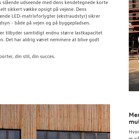
s slående udseende med dens kendetegnede korte
 helt sikkert vække opsigt på vejene. Dens
nde LED-matrixforlygter (ekstraudstyr) sikrer
udsyn - både på vejen og på byggepladsen.
er tilbyder samtidigt endnu større lastkapacitet
n. Det har aldrig været nemmere at blive godt
orter, din stil, din succes.
Mer
mul
Hvor
er p