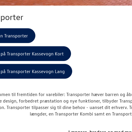
porter
in Transporter
r på Transporter Kassevogn Kort
r på Transporter Kassevogn Lang
men til fremtiden for varebiler: Transporter hæver barren og åbn
e design, forbedret præstation og nye funktioner, tilbyder Tran
on. Transporter tilpasser sig til dine behov - uanset dit erhverv.
længder, en Transporter Kombi samt en Transpor
Længere, bredere og med me