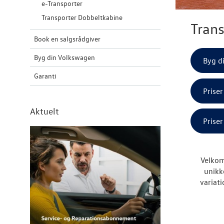
e-Transporter
Transporter Dobbeltkabine
Trans
Book en salgsrådgiver
Byg din Volkswagen
Byg d
Garanti
Prise
Aktuelt
Prise
Velkom
unikk
variati