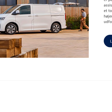
assi
et t
højer
udfo
L