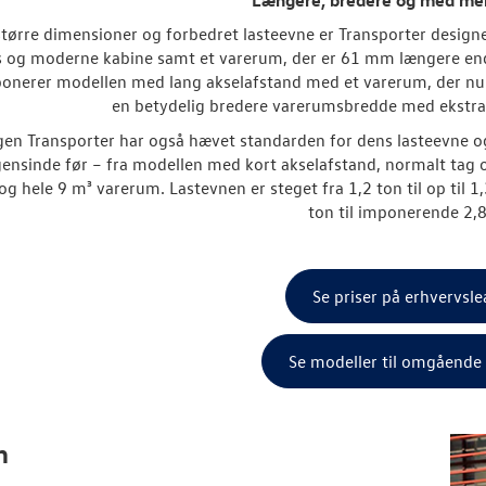
tørre dimensioner og forbedret lasteevne er Transporter designet 
s og moderne kabine samt et varerum, der er 61 mm længere end
onerer modellen med lang akselafstand med et varerum, der nu 
en betydelig bredere varerumsbredde med ekstr
en Transporter har også hævet standarden for dens lasteevne 
ensinde før – fra modellen med kort akselafstand, normalt tag 
 og hele 9 m³ varerum. Lastevnen er steget fra 1,2 ton til op til
ton til imponerende 2,
Se priser på erhvervsle
Se modeller til omgående 
n