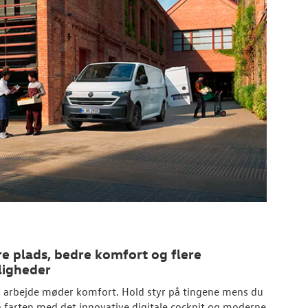
e plads, bedre komfort og flere
igheder
 arbejde møder komfort. Hold styr på tingene mens du
å farten med det innovative digitale cockpit og moderne