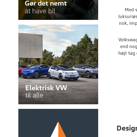
Med s
luksuriø
nok, imp
Volkswag
end nog
højt tag
Desig