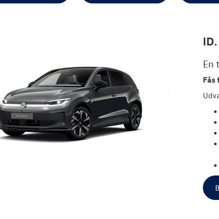
ID.
En t
Fås 
Udva
B