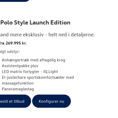
 Polo Style Launch Edition
and mere eksklusiv - helt ned i detaljerne.
fra 269.995 kr.
lgt udstyr:
Anhængertræk med aftagelig krog
Assistentpakke plus
LED matrix forlygter - IQ.Light
El-justerbare sportskomfortsæder med
massagefunktion
Panoramaglastag
estil et tilbud
Konfigurer nu