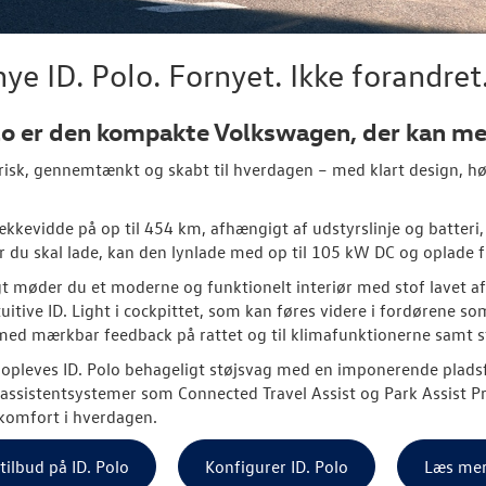
ye ID. Polo. Fornyet. Ikke forandret
lo er den kompakte Volkswagen, der kan me
risk, gennemtænkt og skabt til hverdagen – med klart design, høj
kkevidde på op til 454 km, afhængigt af udstyrslinje og batteri, 
r du skal lade, kan den lynlade med op til 105 kW DC og oplade f
t møder du et moderne og funktionelt interiør med stof lavet 
tuitive ID. Light i cockpittet, som kan føres videre i fordørene 
ed mærkbar feedback på rattet og til klimafunktionerne samt s
n opleves ID. Polo behageligt støjsvag med en imponerende pl
ssistentsystemer som Connected Travel Assist og Park Assist Pro
komfort i hverdagen.
 tilbud på ID. Polo
Konfigurer ID. Polo
Læs mer