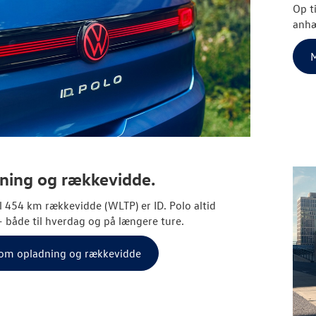
Op t
anhæn
M
ning og rækkevidde.
l 454 km rækkevidde (WLTP) er ID. Polo altid
 – både til hverdag og på længere ture.
om opladning og rækkevidde