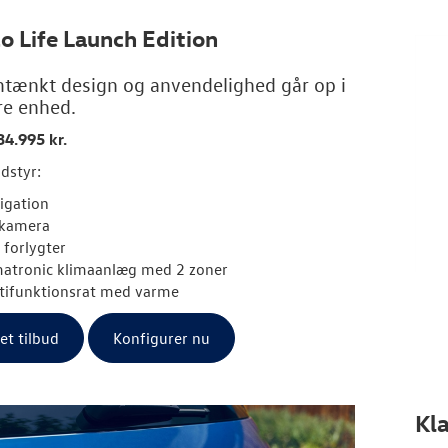
lo Life Launch Edition
ænkt design og anvendelighed går op i
re enhed.
34.995 kr.
dstyr:
igation
kamera
 forlygter
matronic klimaanlæg med 2 zoner
tifunktionsrat med varme
 et tilbud
Konfigurer nu
Kla