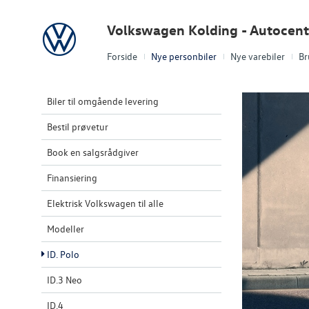
Volkswagen
Volkswagen Kolding - Autocent
Forside
Nye personbiler
Nye varebiler
Br
Biler til omgående levering
Bestil prøvetur
Book en salgsrådgiver
Finansiering
Elektrisk Volkswagen til alle
Modeller
ID. Polo
ID.3 Neo
ID.4