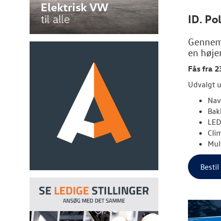
ID. Po
Gennemt
en høje
Fås fra 2
Udvalgt u
Nav
Bak
LED
Cli
Mul
Bestil