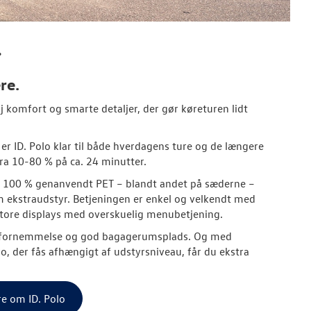
.
re.
 komfort og smarte detaljer, der gør køreturen lidt
er ID. Polo klar til både hverdagens ture og de længere
ra 10-80 % på ca. 24 minutter.
af 100 % genanvendt PET – blandt andet på sæderne –
som ekstraudstyr. Betjeningen er enkel og velkendt med
tore displays med overskuelig menubetjening.
adsfornemmelse og god bagagerumsplads. Og med
, der fås afhængigt af udstyrsniveau, får du ekstra
e om ID. Polo