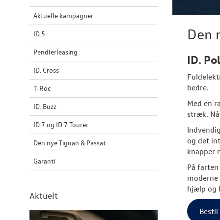
Aktuelle kampagner
Den n
ID.5
Pendlerleasing
ID. Po
ID. Cross
Fuldelekt
bedre.
T-Roc
Med en ræ
ID. Buzz
stræk. Nå
ID.7 og ID.7 Tourer
Indvendig
og det in
Den nye Tiguan & Passat
knapper m
Garanti
På farte
moderne a
hjælp og 
Aktuelt
Bestil