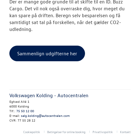
Der er mange gode grunde til at skifte til en ID. Buzz
Cargo. Det vil nok også overraske dig, hvor meget du
kan spare på driften. Beregn selv besparelsen og få
samtidigt sat tal på forskellen, når det gælder CO2-
udledning.
Sammenlign udgifterne her
Volkswagen Kolding - Autocentralen
Egtved Allé 1
6000 Kolding
Tlf.:
75 50 12 00
E-mail:
salg.kolding@autocentralen.com
CVR: 77 55 28 12
Cookiepolitik
Betingelser for online booking
Privatlivspolitik
Kontakt