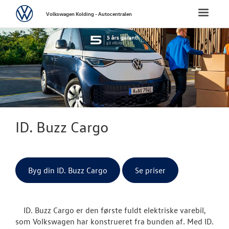
Volkswagen
Toggle
Volkswagen Kolding - Autocentralen
naviga
FORSIDE
NYE PERSONBI
NYE VAREBILER
ErhvervsCente
ID. Buzz Cargo
Bestil prøvetu
Finansiering
Byg din ID. Buzz Cargo
Se priser
Modeller
ID. Buzz Cargo er den første fuldt elektriske varebil,
ID. Buzz Car
som Volkswagen har konstrueret fra bunden af. Med ID.