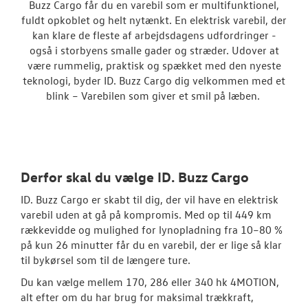
Buzz Cargo får du en varebil som er multifunktionel,
Caddy Cargo
fuldt opkoblet og helt nytænkt. En elektrisk varebil, der
kan klare de fleste af arbejdsdagens udfordringer -
Vans
også i storbyens smalle gader og stræder. Udover at
være rummelig, praktisk og spækket med den nyeste
Crafter
teknologi, byder ID. Buzz Cargo dig velkommen med et
blink – Varebilen som giver et smil på læben.
Transporter
Amarok
e-Transporte
Derfor skal du vælge ID. Buzz Cargo
Transporter 
ID. Buzz Cargo er skabt til dig, der vil have en elektrisk
varebil uden at gå på kompromis. Med op til 449 km
Book en salgs
rækkevidde og mulighed for lynopladning fra 10–80 %
på kun 26 minutter får du en varebil, der er lige så klar
Byg din Volks
til bykørsel som til de længere ture.
Garanti
Du kan vælge mellem 170, 286 eller 340 hk 4MOTION,
alt efter om du har brug for maksimal trækkraft,