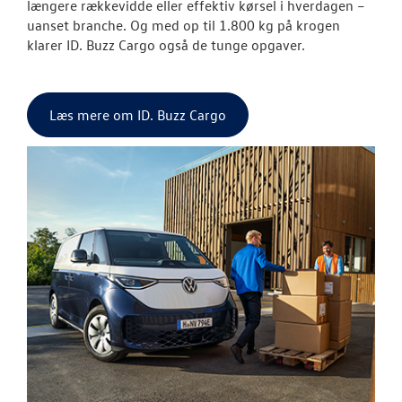
BRUGTE BILER
længere rækkevidde eller effektiv kørsel i hverdagen –
uanset branche. Og med op til 1.800 kg på krogen
klarer ID. Buzz Cargo også de tunge opgaver.
VÆRKSTED
SKADECENTER
Læs mere om ID. Buzz Cargo
NYHEDER
TILBEHØR
OM OS
KONTAKT
RESERVEDELE