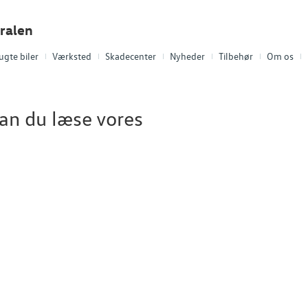
ralen
ugte biler
Værksted
Skadecenter
Nyheder
Tilbehør
Om os
an du læse vores