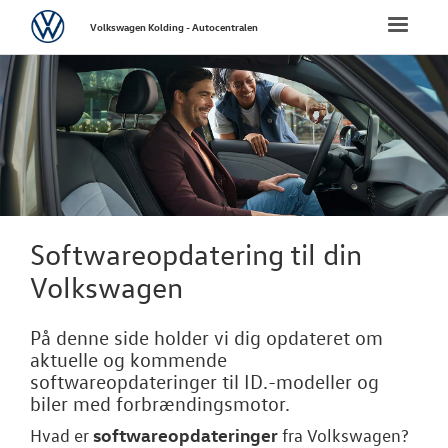
Volkswagen
Toggle
Volkswagen Kolding - Autocentralen
naviga
FORSIDE
NYE PERSONBI
NYE VAREBILER
BRUGTE BILER
Softwareopdatering til din
Volkswagen
VÆRKSTED
På denne side holder vi dig opdateret om
Hjulskifte
aktuelle og kommende
softwareopdateringer til ID.-modeller og
Koncepter og 
biler med forbrændingsmotor.
Softwareopda
softwareopdateringer
Hvad er
fra
Volkswagen
?