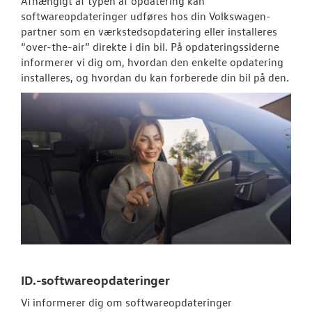
Afhængigt af typen af opdatering kan
softwareopdateringer udføres hos din
Volkswagen
-
SKADECENTER
partner som en værkstedsopdatering eller installeres
“over-the-air” direkte i din bil. På opdateringssiderne
informerer vi dig om, hvordan den enkelte opdatering
NYHEDER
installeres, og hvordan du kan forberede din bil på den.
TILBEHØR
OM OS
KONTAKT
RESERVEDELE
ID.-softwareopdateringer
Vi informerer dig om softwareopdateringer