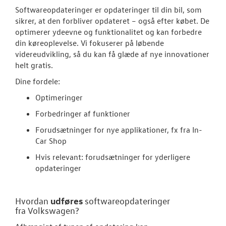
Softwareopdateringer er opdateringer til din bil, som
Bestil tid på 
sikrer, at den forbliver opdateret – også efter købet. De
optimerer ydeevne og funktionalitet og kan forbedre
VW Connect
din køreoplevelse. Vi fokuserer på løbende
videreudvikling, så du kan få glæde af nye innovationer
Volkswagen Se
helt gratis.
MinVolkswage
Dine fordele:
Optimeringer
Hjulskifte Erh
Forbedringer af funktioner
Service Cam
Forudsætninger for nye applikationer, fx fra In-
Car Shop
Serviceabonn
Hvis relevant: forudsætninger for yderligere
opdateringer
Velkomstpakke 
Fælgerep
udføres
Hvordan
softwareopdateringer
fra
Volkswagen
?
Autoriseret V
Brugtbilsattes