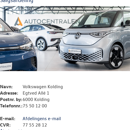
TILBEHØR
OM OS
KONTAKT
RESERVEDELE
Navn:
Volkswagen Kolding
Adresse:
Egtved Allé 1
Postnr. by:
6000 Kolding
Telefonnr.:
75 50 12 00
E-mail:
Afdelingens e-mail
CVR:
77 55 28 12