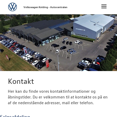
Volkswagen
Toggle
Volkswagen Kolding - Autocentralen
naviga
FORSIDE
NYE PERSONBI
NYE VAREBILER
BRUGTE BILER
VÆRKSTED
Kontakt
SKADECENTER
Her kan du finde vores kontaktinformationer og
åbningstider. Du er velkommen til at kontakte os på en
af de nedenstående adresser, mail eller telefon.
NYHEDER
Salgsafdeling