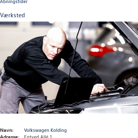
Åbningstider
Værksted
Navn:
Volkswagen Kolding
Adresse:
Egtved Allé 1