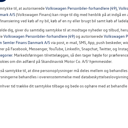
mtykke til, at autoriserede
Volkswagen Personbiler-forhandlere (49)
,
Volks
mark A/S
(Volkswagen Finans) kan ringe til dig med henblik på at indgå en a
finansiering ved køb af ny bil, køb af en ny eller brugt bil samt køb af ladelø
elde dig, giver du samtidig samtykke til at modtage nyheder og tilbud, heru
de
Volkswagen Personbiler-forhandlere (49)
og autoriserede
Volkswagen Pe
n Semler Finans Danmark A/S
via post, e-mail, SMS, App, push beskeder, wid
r på Facebook, Messenger, YouTube, LinkedIn, Snapchat, Twitter, og Instag
egorier
. Markedsføringen tilrettelægges, så den tager højde for præference
kies om din adfærd på Skandinavisk Motor Co. A/S’ hjemmesider.
gså samtykke til, at dine personoplysninger må deles mellem og behandles
sningerne behandles i overensstemmelse med databeskyttelseslovgivninge
 enhver tid trække dit samtykke tilbage og bede os ophøre med at behandle