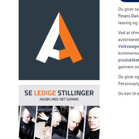
Du giver sa
Finans Dan
leasing og 
Ved at tilm
autorisere
Volkswage
kommentare
produktkat
gennem coo
Du giver o
Personoply
Du kan til