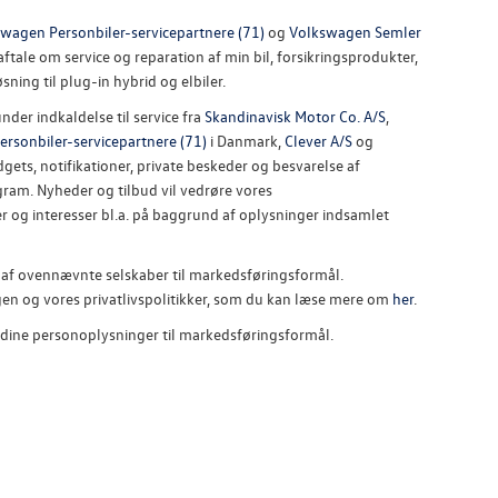
wagen Personbiler-servicepartnere (71)
og
Volkswagen Semler
ftale om service og reparation af min bil, forsikringsprodukter,
sning til plug-in hybrid og elbiler.
nder indkaldelse til service fra
Skandinavisk Motor Co. A/S
,
rsonbiler-servicepartnere (71)
i Danmark,
Clever A/S
og
gets, notifikationer, private beskeder og besvarelse af
ram. Nyheder og tilbud vil vedrøre vores
r og interesser bl.a. på baggrund af oplysninger indsamlet
 af ovennævnte selskaber til markedsføringsformål.
n og vores privatlivspolitikker, som du kan læse mere om
her
.
 dine personoplysninger til markedsføringsformål.