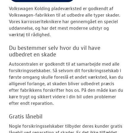
TILBEHØR
Volkswagen Kolding pladeværksted er godkendt af
Volkswagen-fabrikken til at udbedre alle typer skader.
OM OS
Vores karrosseriteknikere har gennemgået en speciel
uddannelse, og har det mest moderne udstyr og
KONTAKT
værktøj til rådighed.
Du bestemmer selv hvor du vil have
RESERVEDELE
udbedret en skade
Autocentralen er godkendt til at samarbejde med alle
forsikringsselskaber. Så selvom dit forsikringsselskab i
første omgang skulle foreslå et andet værksted, kan du
alligevel forlange, at skaden bliver udbedret præcis
efter fabrikkens forskrifter hos os. På den måde kan du
køre trygt og sikkert videre i din bil uden problemer
efter endt reparation.
Gratis lånebil
Nogle forsikringsselskaber tilbyder deres kunder gratis
lånebil ved reparation af skader. Er det ikke tilfældet