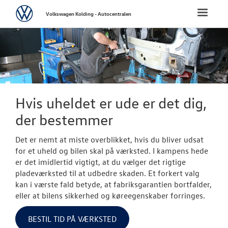
Volkswagen
Toggle
Volkswagen Kolding - Autocentralen
naviga
FORSIDE
NYE PERSONBI
NYE VAREBILER
Hvis uheldet er ude er det dig,
der bestemmer
BRUGTE BILER
Det er nemt at miste overblikket, hvis du bliver udsat
VÆRKSTED
for et uheld og bilen skal på værksted. I kampens hede
er det imidlertid vigtigt, at du vælger det rigtige
pladeværksted til at udbedre skaden. Et forkert valg
SKADECENTER
kan i værste fald betyde, at fabriksgarantien bortfalder,
eller at bilens sikkerhed og køreegenskaber forringes.
NYHEDER
BESTIL TID PÅ VÆRKSTED