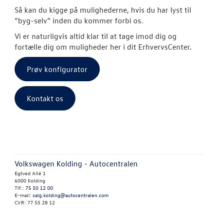
Byg din Volks
Så kan du kigge på mulighederne, hvis du har lyst til
”byg-selv” inden du kommer forbi os.
Garanti
Vi er naturligvis altid klar til at tage imod dig og
fortælle dig om muligheder her i dit ErhvervsCenter.
BRUGTE BILER
Prøv konfigurator
VÆRKSTED
Kontakt os
SKADECENTER
NYHEDER
TILBEHØR
Volkswagen Kolding - Autocentralen
Egtved Allé 1
OM OS
6000 Kolding
Tlf.:
75 50 12 00
E-mail:
salg.kolding@autocentralen.com
CVR: 77 55 28 12
KONTAKT