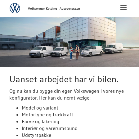
Volkswagen
Toggle
Volkswagen Kolding - Autocentralen
naviga
FORSIDE
NYE PERSONBI
NYE VAREBILER
ErhvervsCente
Uanset arbejdet har vi bilen.
Bestil prøvetu
Og nu kan du bygge din egen Volkswagen i vores nye
konfigurator. Her kan du nemt vælge:
Finansiering
Model og variant
Modeller
Motortype og trækkraft
Farve og lakering
Book en salgs
Interiør og varerumsbund
Udstyrspakke