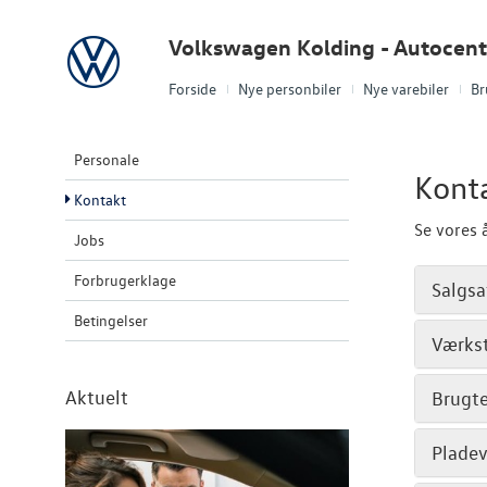
Volkswagen
Volkswagen Kolding - Autocent
Forside
Nye personbiler
Nye varebiler
Br
Personale
Kont
Kontakt
Se vores 
Jobs
Forbrugerklage
Salgsa
Betingelser
Værks
Aktuelt
Brugte
Plade