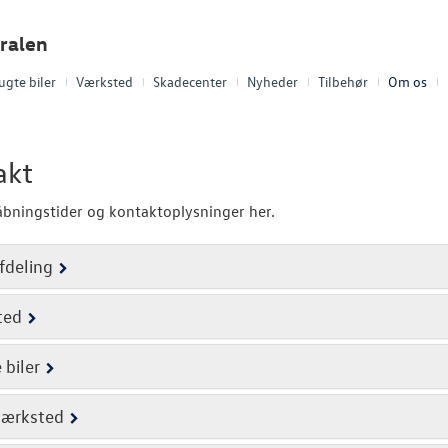
ralen
ugte biler
Værksted
Skadecenter
Nyheder
Tilbehør
Om os
akt
åbningstider og kontaktoplysninger her.
fdeling
ted
 biler
værksted