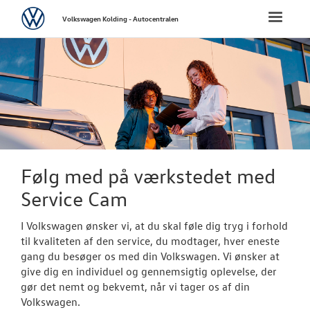
Volkswagen
Toggle
Volkswagen Kolding - Autocentralen
naviga
FORSIDE
NYE PERSONBI
NYE VAREBILER
BRUGTE BILER
Følg med på værkstedet med
Service Cam
VÆRKSTED
I Volkswagen ønsker vi, at du skal føle dig tryg i forhold
Hjulskifte
til kvaliteten af den service, du modtager, hver eneste
gang du besøger os med din Volkswagen. Vi ønsker at
Koncepter og 
give dig en individuel og gennemsigtig oplevelse, der
gør det nemt og bekvemt, når vi tager os af din
Softwareopda
Volkswagen.