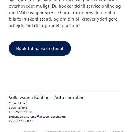
overhovedet muligt. Du booker tid til service online og
med Volkswagen Service Cam informeres du om din
SKADECENTER
bils tekniske tilstand, og om din bil kræver yderligere
arbejde end det oprindeligt aftalte.
NYHEDER
TILBEHØR
Book tid på værkstedet
OM OS
KONTAKT
RESERVEDELE
Volkswagen Kolding - Autocentralen
Egtved Allé 1
6000 Kolding
Tlf.:
75 50 12 00
E-mail:
salg.kolding@autocentralen.com
CVR: 77 55 28 12
Cookiepolitik
Betingelser for online booking
Privatlivspolitik
Kontakt