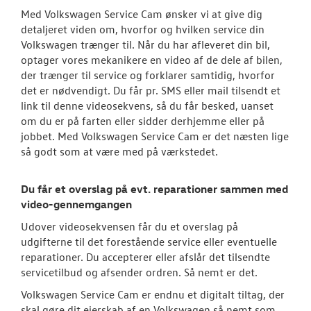
Med Volkswagen Service Cam ønsker vi at give dig
Bestil tid på 
detaljeret viden om, hvorfor og hvilken service din
Volkswagen trænger til. Når du har afleveret din bil,
VW Connect
optager vores mekanikere en video af de dele af bilen,
der trænger til service og forklarer samtidig, hvorfor
Volkswagen Se
det er nødvendigt. Du får pr. SMS eller mail tilsendt et
link til denne videosekvens, så du får besked, uanset
MinVolkswage
om du er på farten eller sidder derhjemme eller på
jobbet. Med Volkswagen Service Cam er det næsten lige
Hjulskifte Erh
så godt som at være med på værkstedet.
Service Cam
Du får et overslag på evt. reparationer sammen med
Serviceabonn
video-gennemgangen
Udover videosekvensen får du et overslag på
Velkomstpakke 
udgifterne til det forestående service eller eventuelle
reparationer. Du accepterer eller afslår det tilsendte
Fælgerep
servicetilbud og afsender ordren. Så nemt er det.
Autoriseret V
Volkswagen Service Cam er endnu et digitalt tiltag, der
Brugtbilsattes
skal gøre dit ejerskab af en Volkswagen så nemt som