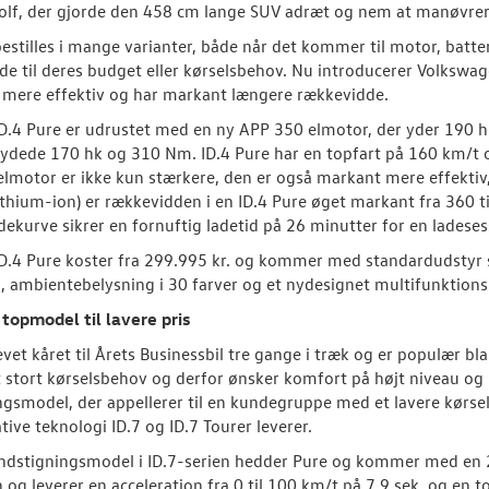
lf, der gjorde den 458 cm lange SUV adræt og nem at manøvrer
bestilles i mange varianter, både når det kommer til motor, batter
de til deres budget eller kørselsbehov. Nu introducerer Volkswag
 mere effektiv og har markant længere rækkevidde.
D.4 Pure er udrustet med en ny APP 350 elmotor, der yder 190
 ydede 170 hk og 310 Nm. ID.4 Pure har en topfart på 160 km/t og
lmotor er ikke kun stærkere, den er også markant mere effektiv
thium-ion) er rækkevidden i en ID.4 Pure øget markant fra 360 
adekurve sikrer en fornuftig ladetid på 26 minutter for en ladeses
D.4 Pure koster fra 299.995 kr. og kommer med standardudstyr so
 ambientebelysning i 30 farver og et nydesignet multifunktionsr
 topmodel til lavere pris
levet kåret til Årets Businessbil tre gange i træk og er populær b
t stort kørselsbehov og derfor ønsker komfort på højt niveau o
ngsmodel, der appellerer til en kundegruppe med et lavere kør
tive teknologi ID.7 og ID.7 Tourer leverer.
indstigningsmodel i ID.7-serien hedder Pure og kommer med en 
 og leverer en acceleration fra 0 til 100 km/t på 7,9 sek. og en 