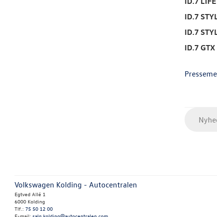
ID.7 LIFE
ID.7 STY
ID.7 STY
ID.7 GTX
Presseme
Nyhed
Volkswagen Kolding - Autocentralen
Egtved Allé 1
6000 Kolding
Tlf.:
75 50 12 00
E-mail:
salg.kolding@autocentralen.com