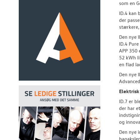
som en Go
ID.4 kan 
der passe
stærkere,
Den nye I
ID.4 Pure
APP 350 e
52 kWh li
en flad l
Den nye I
Advanced,
Elektrisk
ID.7 er b
der har e
indstigni
og innova
Den nye 
bagakslen