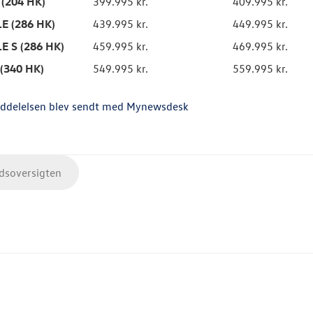
 (204 HK)
399.995 kr.
409.995 kr.
LE (286 HK)
439.995 kr.
449.995 kr.
LE S (286 HK)
459.995 kr.
469.995 kr.
 (340 HK)
549.995 kr.
559.995 kr.
ddelelsen blev sendt med Mynewsdesk
soversigten