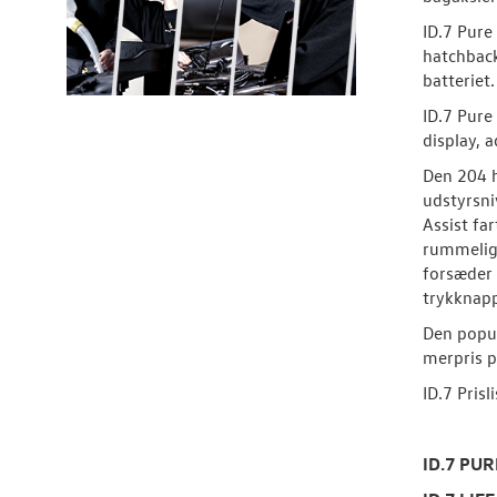
ID.7 Pure
hatchback
batteriet.
ID.7 Pur
display, 
Den 204 h
udstyrsni
Assist fa
rummelige
forsæder 
trykknapp
Den popul
merpris p
ID.7 Prisli
ID.7 PUR