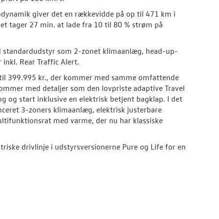
ynamik giver det en rækkevidde på op til 471 km i
t tager 27 min. at lade fra 10 til 80 % strøm på
d standardudstyr som 2-zonet klimaanlæg, head-up-
nkl. Rear Traffic Alert.
ion til 399.995 kr., der kommer med samme omfattende
kommer med detaljer som den lovpriste adaptive Travel
g og start inklusive en elektrisk betjent bagklap. I det
ceret 3-zoners klimaanlæg, elektrisk justerbare
tifunktionsrat med varme, der nu har klassiske
iske drivlinje i udstyrsversionerne Pure og Life for en