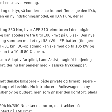
e i en snæver vending.
i og udstyr, så kunderne har kunnet finde lige den ID.4,
en en ny indstigningsmodel, en ID.4 Pure, der er
 hk og 350 Nm, hvor APP 310-elmotoren i den udgået
 kan accelerere fra 0 til 100 km/t på 8,5 sek. Den nye
, og sammen med et nyt 58 kWh LFP-batteri (tidligere
til 431 km. DC-opladning kan ske med op til 105 kW og
sion fra 10 til 80 % strøm.
m Adaptiv fartpilot, Lane Assist, nøglefri betjening
at, der nu har paneler med klassiske trykknapper.
landt danske bilkøbere – både private og firmabilsejere –
g lang rækkevidde. Nu introducerer Volkswagen en ny
selsbehov og budget, men som ønsker den komfort, plads
204 hk/350 Nm stærk elmotor, der trækker på
topfart på 160 km/t.