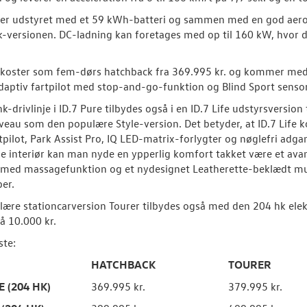
 er udstyret med et 59 kWh-batteri og sammen med en god aerod
-versionen. DC-ladning kan foretages med op til 160 kW, hvor de
e koster som fem-dørs hatchback fra 369.995 kr. og kommer me
adaptiv fartpilot med stop-and-go-funktion og Blind Sport sensor i
k-drivlinje i ID.7 Pure tilbydes også i en ID.7 Life udstyrsvers
veau som den populære Style-version. Det betyder, at ID.7 Life 
rtpilot, Park Assist Pro, IQ LED-matrix-forlygter og nøglefri adgan
 interiør kan man nyde en ypperlig komfort takket være et avan
med massagefunktion og et nydesignet Leatherette-beklædt mul
er.
ære stationcarversion Tourer tilbydes også med den 204 hk elektr
å 10.000 kr.
ste:
HATCHBACK
TOURER
E (204 HK)
369.995 kr.
379.995 kr.