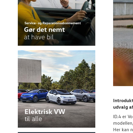
Introdukt
udvalg af
ID.4 er V
modellen,
Her kan n