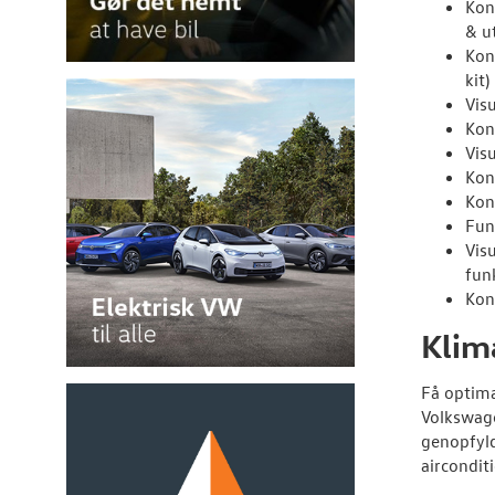
Kon
& u
Kont
kit)
Visu
Kon
Vis
Kon
Kont
Fun
Vis
fun
Kon
Klim
Få optima
Volkswage
genopfyld
aircondit