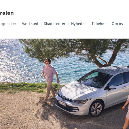
ralen
ugte biler
Værksted
Skadecenter
Nyheder
Tilbehør
Om os