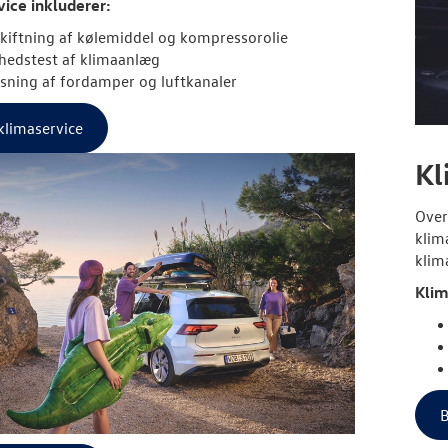
ice inkluderer:
kiftning af kølemiddel og kompressorolie
hedstest af klimaanlæg
sning af fordamper og luftkanaler
klimaservice
Kl
Over
klim
klim
Klim
B