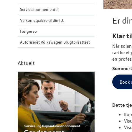
Serviceabonnementer
Er d
Velkomstpakke til din ID.
Fælgerep
Klar t
Autoriseret Volkswagen Brugtbilsattest
Når solen
række vig
en profes
Aktuelt
Sommertj
Book 
Dette tje
Kon
Visu
Vis