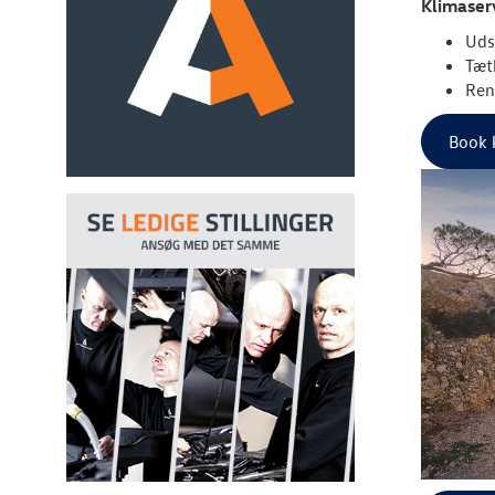
Klimaserv
Uds
Tæt
Ren
Book 