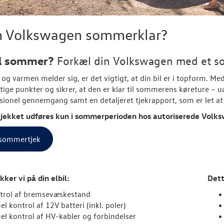
in Volkswagen sommerklar?
il sommer?
Forkæl din
Volkswagen
med et s
 og varmen melder sig, er det vigtigt, at din bil er i topform. Me
tige punkter og sikrer, at den er klar til sommerens køreture – uan
sionel gennemgang samt en detaljeret tjekrapport, som er let at 
ekket udføres kun i sommerperioden hos autoriserede
Volks
sommertjek
kker vi på din elbil:
Dett
trol af bremsevæskestand
el kontrol af 12V batteri (inkl. poler)
uel kontrol af HV-kabler og forbindelser