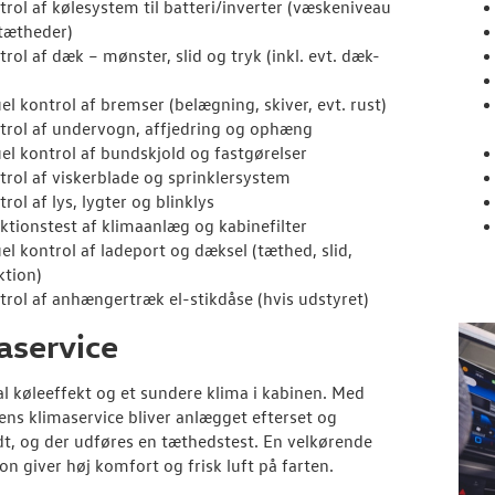
trol af kølesystem til batteri/inverter (væskeniveau
tætheder)
rol af dæk – mønster, slid og tryk (inkl. evt. dæk-
el kontrol af bremser (belægning, skiver, evt. rust)
trol af undervogn, affjedring og ophæng
uel kontrol af bundskjold og fastgørelser
trol af viskerblade og sprinklersystem
rol af lys, lygter og blinklys
ktionstest af klimaanlæg og kabinefilter
uel kontrol af ladeport og dæksel (tæthed, slid,
ktion)
trol af anhængertræk el-stikdåse (hvis udstyret)
aservice
l køleeffekt og et sundere klima i kabinen. Med
ns klimaservice bliver anlægget efterset og
t, og der udføres en tæthedstest. En velkørende
ion giver høj komfort og frisk luft på farten.