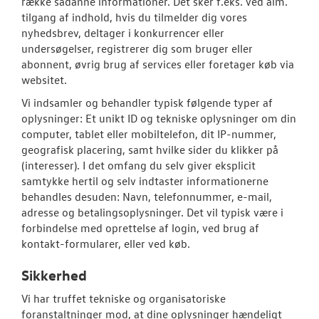
række sådanne informationer. Det sker f.eks. ved alm.
TILBEHØR
tilgang af indhold, hvis du tilmelder dig vores
nyhedsbrev, deltager i konkurrencer eller
OM OS
undersøgelser, registrerer dig som bruger eller
abonnent, øvrig brug af services eller foretager køb via
KONTAKT
websitet.
Vi indsamler og behandler typisk følgende typer af
RESERVEDELE
oplysninger: Et unikt ID og tekniske oplysninger om din
computer, tablet eller mobiltelefon, dit IP-nummer,
geografisk placering, samt hvilke sider du klikker på
(interesser). I det omfang du selv giver eksplicit
samtykke hertil og selv indtaster informationerne
behandles desuden: Navn, telefonnummer, e-mail,
adresse og betalingsoplysninger. Det vil typisk være i
forbindelse med oprettelse af login, ved brug af
kontakt-formularer, eller ved køb.
Sikkerhed
Vi har truffet tekniske og organisatoriske
foranstaltninger mod, at dine oplysninger hændeligt