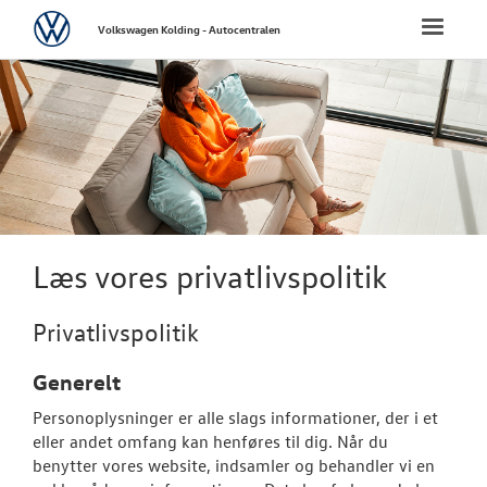
Volkswagen
Toggle
Volkswagen Kolding - Autocentralen
naviga
FORSIDE
NYE PERSONBI
NYE VAREBILER
BRUGTE BILER
Læs vores privatlivspolitik
VÆRKSTED
Privatlivspolitik
SKADECENTER
Generelt
Personoplysninger er alle slags informationer, der i et
NYHEDER
eller andet omfang kan henføres til dig. Når du
benytter vores website, indsamler og behandler vi en